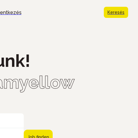
lentkezés
Keresés
unk!
eamyellow
Job finden