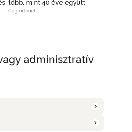
és
több, mint 40 éve együtt
Cégtörténet
 vagy adminisztratív