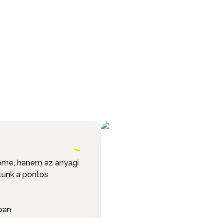
öme, hanem az anyagi
tunk a pontos
ban