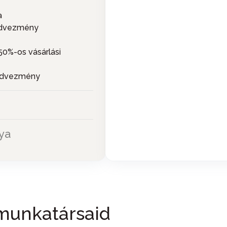
a
kedvezmény
0%-os vásárlási
kedvezmény
ya
munkatársaid