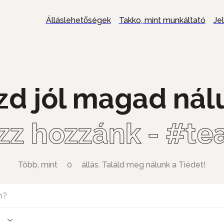
Álláslehetőségek
Takko, mint munkáltató
Je
zd jól magad nál
zz hozzánk - #t
Több, mint
0
állás. Találd meg nálunk a Tiédet!
n?