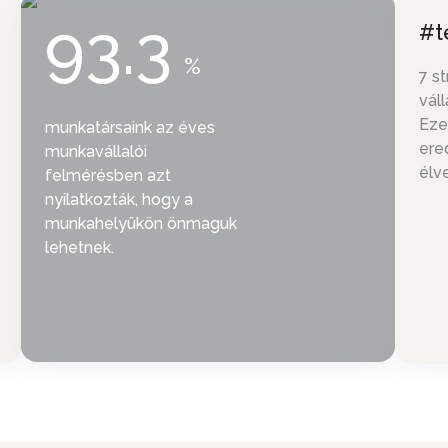
93.3
#t
%
7 s
váll
Eze
munkatársaink az éves
ere
munkavállalói
élv
felmérésben azt
nyilatkozták, hogy a
munkahelyükön önmaguk
lehetnek.