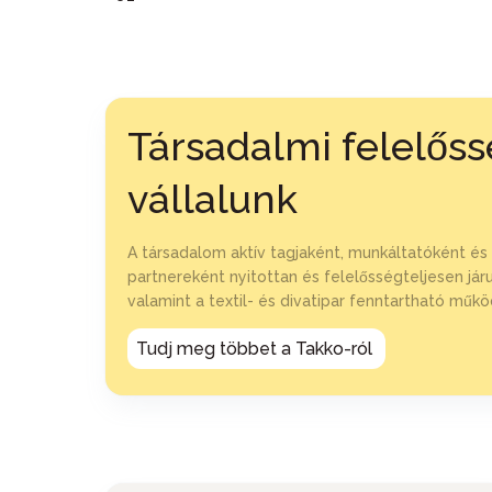
Társadalmi felelős
vállalunk
A társadalom aktív tagjaként, munkáltatóként és 
partnereként nyitottan és felelősségteljesen já
valamint a textil- és divatipar fenntartható mű
Tudj meg többet a Takko-ról