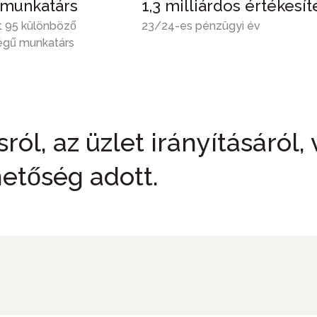
 munkatárs
1,3 milliárdos értékesít
t 95 különböző
23/24-es pénzügyi év
égű munkatárs
ól, az üzlet irányításáról,
ehetőség adott.