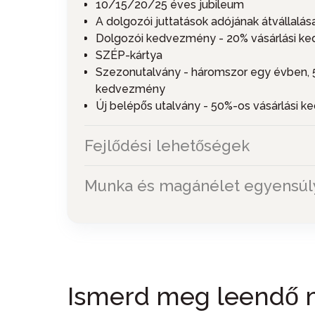
10/15/20/25 éves jubileum
A dolgozói juttatások adójának átvállalás
Dolgozói kedvezmény - 20% vásárlási 
SZÉP-kártya
Szezonutalvány - háromszor egy évben, 5
kedvezmény
Új belépős utalvány - 50%-os vásárlási 
Fejlődési lehetőségek
Munka és magánélet egyensúl
Ismerd meg leendő 