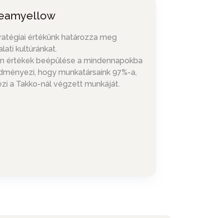
eamyellow
tratégiai értékünk határozza meg
alati kultúránkat.
n értékek beépülése a mindennapokba
dményezi, hogy munkatársaink 97%-a,
ezi a Takko-nál végzett munkáját.