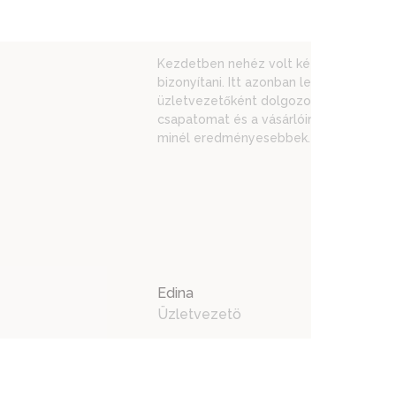
Kezdetben nehéz volt kétgyermekes eg
bizonyítani. Itt azonban lehetőséget k
üzletvezetőként dolgozom. Ismerem az
csapatomat és a vásárlóinkat is, így t
minél eredményesebbek.
Edina
Üzletvezetö