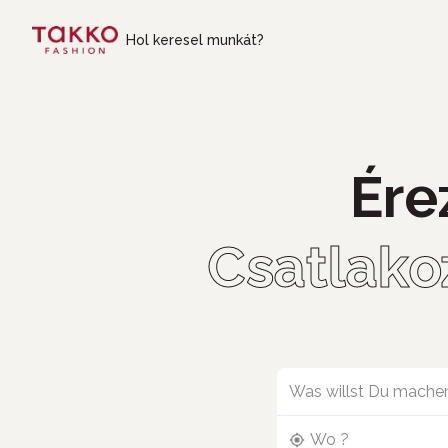
Skip to main content
Hol keresel munkát?
Ére
Csatlako
Was willst Du mache
Wo ?