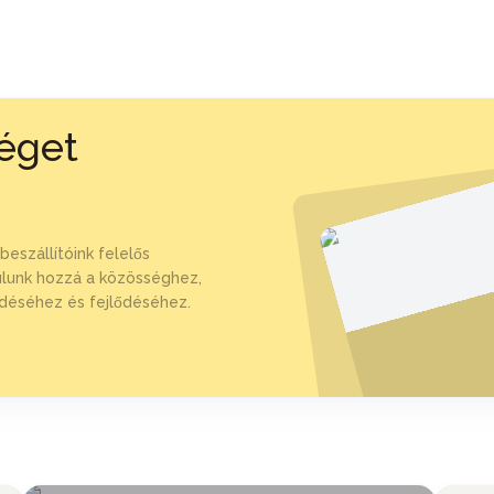
séget
beszállítóink felelős
rulunk hozzá a közösséghez,
ködéséhez és fejlődéséhez.