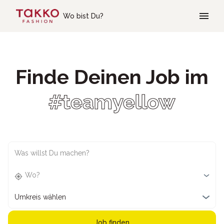
Skip to main content
Wo bist Du?
Finde Deinen Job im
#teamyellow
Was willst Du machen?
Wo?
Umkreis wählen
Job finden