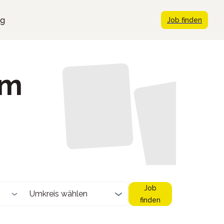
ng
Job finden
im
Job
Umkreis wählen
finden