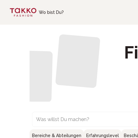
Skip to main content
Wo bist Du?
F
Was willst Du machen?
Bereiche & Abteilungen
Erfahrungslevel
Beschä