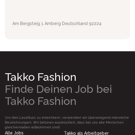
Am Bergsteig 1
Amberg
Deutschland
92224
Takko Fashion
Finde Deinen Job bei
Takko Fashion
Um den Lesefluss zu erleichtern, verwenden wir überwiegend männliche
Bezeichnungen. Wir betonen ausdrücklich, dass bei uns alle Menschen
gleichermaßen willkommen sind!
Alle Jobs
Takko als Arbeitgeber