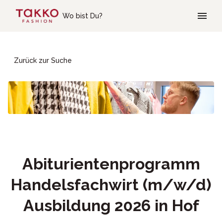
Skip to main content
Wo bist Du?
Zurück zur Suche
Abiturientenprogramm
Handelsfachwirt (m/w/d)
Ausbildung 2026 in Hof