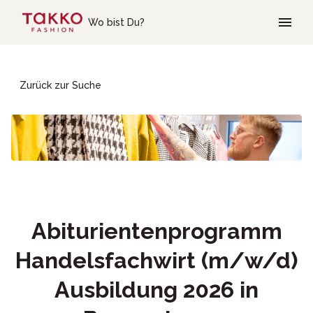
Skip to main content
Wo bist Du?
Zurück zur Suche
Abiturientenprogramm
Handelsfachwirt (m/w/d)
Ausbildung 2026 in