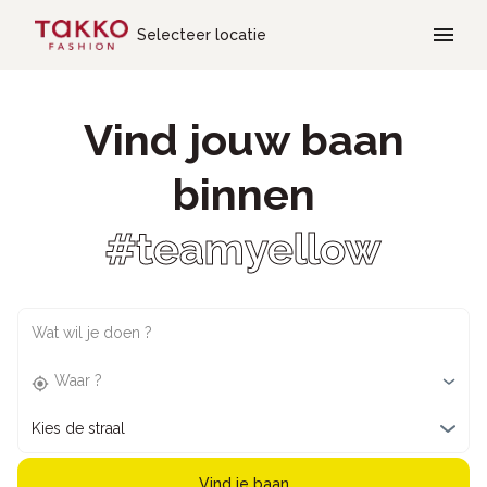
Skip to main content
Selecteer locatie
Vind jouw baan
binnen
#teamyellow
Wat wil je doen ?
Waar ?
Kies de straal
Vind je baan