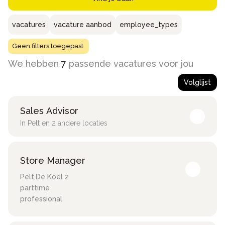
vacatures
vacature aanbod
employee_types
Geen filters toegepast
We hebben
7
passende vacatures voor jou
Volglijst
Sales Advisor
In Pelt en 2 andere locaties
Store Manager
Pelt
,
De Koel 2
parttime
professional